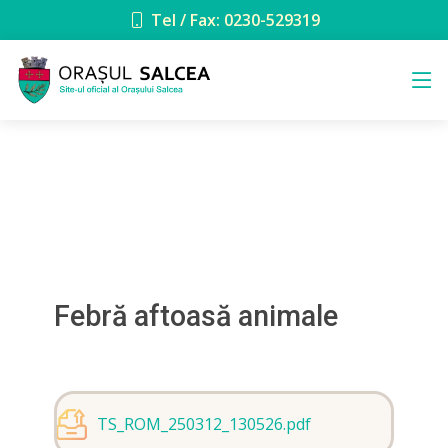
Tel / Fax: 0230-529319
Febră aftoasă animale
TS_ROM_250312_130526.pdf